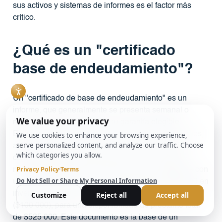
sus activos y sistemas de informes es el factor más
crítico.
¿Qué es un "certificado
base de endeudamiento"?
Un "certificado de base de endeudamiento" es un
informe, que generalmente se presenta semanal o
mensualmente, que detalla su garantía elegible.
Enumera sus cuentas por cobrar e inventario actuales,
aplica las tasas de avance acordadas y calcula su
capacidad de endeudamiento actual. Por ejemplo,
mostraría $500 000 en cuentas por cobrar elegibles con
una tasa de anticipo del 85 % ($425 000) y $200 000 en
inventario elegible con una tasa de anticipo del 50 %
($100 000), para una disponibilidad de préstamo total
de $525 000. Este documento es la base de un