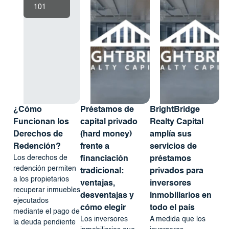
101
¿Cómo
Préstamos de
BrightBridge
Funcionan los
capital privado
Realty Capital
Derechos de
(hard money)
amplía sus
Redención?
frente a
servicios de
Los derechos de
financiación
préstamos
redención permiten
tradicional:
privados para
a los propietarios
ventajas,
inversores
recuperar inmuebles
desventajas y
inmobiliarios en
ejecutados
cómo elegir
todo el país
mediante el pago de
Los inversores
A medida que los
la deuda pendiente