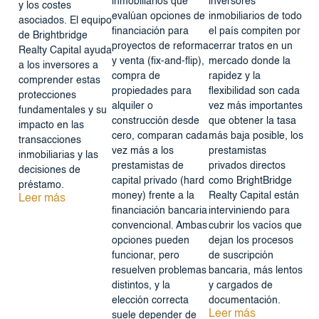
inmobiliarios que
inversores
y los costes
evalúan opciones de
inmobiliarios de todo
asociados. El equipo
financiación para
el país compiten por
de Brightbridge
proyectos de reforma
cerrar tratos en un
Realty Capital ayuda
y venta (fix-and-flip),
mercado donde la
a los inversores a
compra de
rapidez y la
comprender estas
propiedades para
flexibilidad son cada
protecciones
alquiler o
vez más importantes
fundamentales y su
construcción desde
que obtener la tasa
impacto en las
cero, comparan cada
más baja posible, los
transacciones
vez más a los
prestamistas
inmobiliarias y las
prestamistas de
privados directos
decisiones de
capital privado (hard
como BrightBridge
préstamo.
money) frente a la
Realty Capital están
Leer más
financiación bancaria
interviniendo para
convencional. Ambas
cubrir los vacíos que
opciones pueden
dejan los procesos
funcionar, pero
de suscripción
resuelven problemas
bancaria, más lentos
distintos, y la
y cargados de
elección correcta
documentación.
Leer más
suele depender de