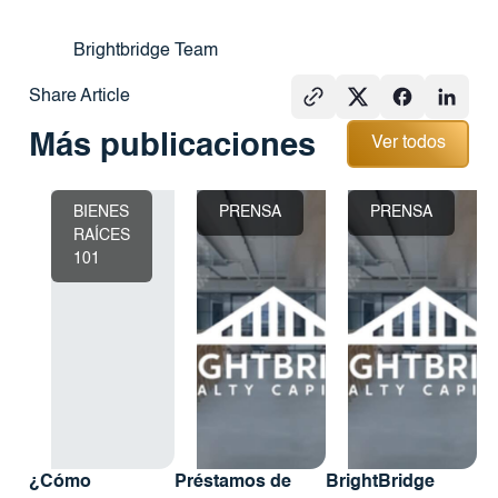
Brightbridge Team
Share Article
Ver todos
Más publicaciones
Ver todos
BIENES
PRENSA
PRENSA
RAÍCES
101
¿Cómo
Préstamos de
BrightBridge