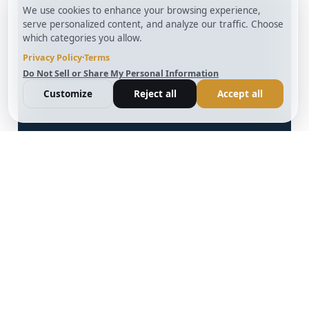
info@BrightBridgeRealtyCapital.com
Préstamo Bridge Fix and Flip de 12 meses
Préstamo de 12 meses para la construcción de
puentes
Préstamo DSCR sin documentación a 30 años
Programa de préstamos para carteras de
propiedades de alquiler a 30 años
Blog
Términos y condiciones
Glosario
Política de privacidad
Impulsado por
Reviews
Cookie Preferences
Ankord
Better
Linkedin
Instagram