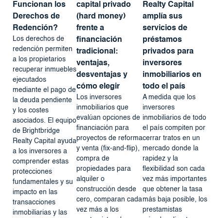
Funcionan los
capital privado
Realty Capital
Derechos de
(hard money)
amplía sus
Redención?
frente a
servicios de
Los derechos de
financiación
préstamos
redención permiten
tradicional:
privados para
a los propietarios
ventajas,
inversores
recuperar inmuebles
desventajas y
inmobiliarios en
ejecutados
cómo elegir
todo el país
mediante el pago de
Los inversores
A medida que los
la deuda pendiente
inmobiliarios que
inversores
y los costes
evalúan opciones de
inmobiliarios de todo
asociados. El equipo
financiación para
el país compiten por
de Brightbridge
proyectos de reforma
cerrar tratos en un
Realty Capital ayuda
y venta (fix-and-flip),
mercado donde la
a los inversores a
compra de
rapidez y la
comprender estas
propiedades para
flexibilidad son cada
protecciones
alquiler o
vez más importantes
fundamentales y su
construcción desde
que obtener la tasa
impacto en las
cero, comparan cada
más baja posible, los
transacciones
vez más a los
prestamistas
inmobiliarias y las