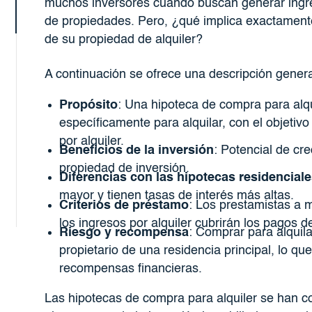
muchos inversores cuando buscan generar ingreso
de propiedades. Pero, ¿qué implica exactamente 
de su propiedad de alquiler?
A continuación se ofrece una descripción genera
Propósito
: Una hipoteca de compra para alqu
específicamente para alquilar, con el objetivo
por alquiler.
Beneficios de la inversión
: Potencial de cre
propiedad de inversión.
Diferencias con las hipotecas residencial
mayor y tienen tasas de interés más altas.
Criterios de préstamo
: Los prestamistas a 
los ingresos por alquiler cubrirán los pagos d
Riesgo y recompensa
: Comprar para alquil
propietario de una residencia principal, lo 
recompensas financieras.
Las hipotecas de compra para alquiler se han c