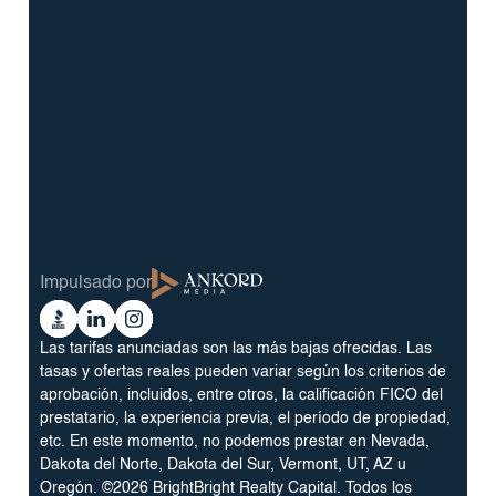
info@BrightBridgeRealtyCapital.com
Préstamo Bridge Fix and Flip de 12 meses
Préstamo de 12 meses para la construcción de
puentes
Préstamo DSCR sin documentación a 30 años
Programa de préstamos para carteras de
propiedades de alquiler a 30 años
Blog
Términos y condiciones
Glosario
Política de privacidad
Impulsado por
Reviews
Cookie Preferences
Ankord
Better
Linkedin
Instagram
Media
Business
Las tarifas anunciadas son las más bajas ofrecidas. Las
Bureau
tasas y ofertas reales pueden variar según los criterios de
aprobación, incluidos, entre otros, la calificación FICO del
prestatario, la experiencia previa, el período de propiedad,
etc. En este momento, no podemos prestar en Nevada,
Dakota del Norte, Dakota del Sur, Vermont, UT, AZ u
Oregón. ©2026 BrightBright Realty Capital. Todos los