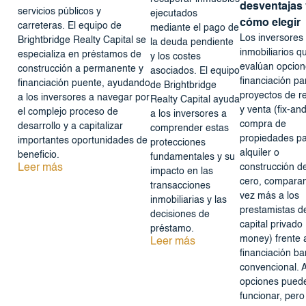
desventajas 
servicios públicos y
ejecutados
cómo elegir
carreteras. El equipo de
mediante el pago de
Los inversores
Brightbridge Realty Capital se
la deuda pendiente
inmobiliarios q
especializa en préstamos de
y los costes
evalúan opcion
construcción a permanente y
asociados. El equipo
financiación pa
financiación puente, ayudando
de Brightbridge
proyectos de r
a los inversores a navegar por
Realty Capital ayuda
y venta (fix-and-
el complejo proceso de
a los inversores a
compra de
desarrollo y a capitalizar
comprender estas
propiedades p
importantes oportunidades de
protecciones
alquiler o
beneficio.
fundamentales y su
Leer más
construcción d
impacto en las
cero, compara
transacciones
vez más a los
inmobiliarias y las
prestamistas d
decisiones de
capital privado
préstamo.
money) frente a
Leer más
financiación ba
convencional.
opciones pued
funcionar, pero