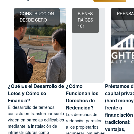
CONSTRUCCIÓN
BIENES
PRENSA
DESDE CERO
RAÍCES
101
¿Qué Es el Desarrollo de
¿Cómo
Préstamos d
Lotes y Cómo se
Funcionan los
capital priva
Financia?
Derechos de
(hard money
El desarrollo de terrenos
Redención?
frente a
consiste en transformar suelo
Los derechos de
financiación
virgen en parcelas edificables
redención permiten
tradicional:
mediante la instalación de
a los propietarios
ventajas,
infraestructuras como
recuperar inmuebles