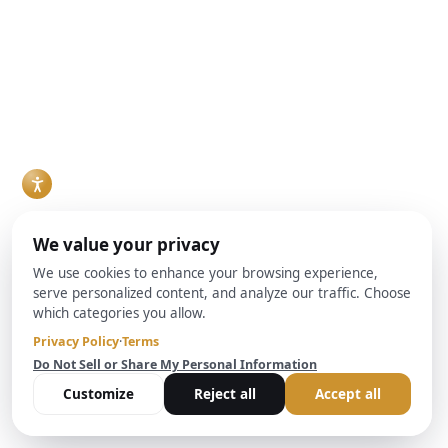
financiación para
el país compiten por
de Brightbridge
proyectos de reforma
cerrar tratos en un
Realty Capital ayuda
y venta (fix-and-flip),
mercado donde la
a los inversores a
compra de
rapidez y la
comprender estas
propiedades para
flexibilidad son cada
protecciones
alquiler o
vez más importantes
fundamentales y su
construcción desde
que obtener la tasa
impacto en las
cero, comparan cada
más baja posible, los
transacciones
vez más a los
prestamistas
inmobiliarias y las
prestamistas de
privados directos
decisiones de
capital privado (hard
como BrightBridge
préstamo.
money) frente a la
Realty Capital están
Leer más
financiación bancaria
interviniendo para
convencional. Ambas
cubrir los vacíos que
opciones pueden
dejan los procesos
funcionar, pero
de suscripción
resuelven problemas
bancaria, más lentos
distintos, y la
y cargados de
elección correcta
documentación.
Leer más
suele depender de
los plazos, el estado