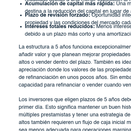
Acumulación de capital más rápida:
Una ma
destina a la reducción del capital en lugar de 
Plazo de revisión forzado:
Oportunidad integ
propiedad y las condiciones del mercado cad
Intereses totales reducidos:
Menos interese
debido a un plazo más corto y una amortizac
La estructura a 5 años funciona excepcionalmen
añadir valor y que planean mejorar propiedades
altos o vender dentro del plazo. También es ide
apreciación donde los valores de las propiedad
de refinanciación en unos pocos años. Sin emba
capacidad para refinanciar o vender cuando ven
Los inversores que eligen plazos de 5 años debe
primer día. Esto significa mantener un buen histo
múltiples prestamistas y tener una estrategia d
altos también requieren un flujo de caja inicial 
sea menos adecuada para operaciones marginale