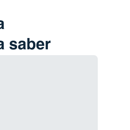
a
a saber