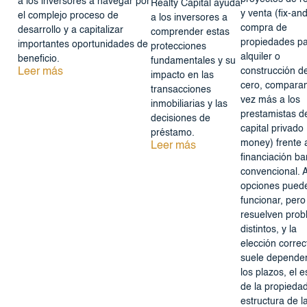
a los inversores a navegar por
Realty Capital ayuda
y venta (fix-and-
el complejo proceso de
a los inversores a
compra de
desarrollo y a capitalizar
comprender estas
propiedades p
importantes oportunidades de
protecciones
alquiler o
beneficio.
fundamentales y su
Leer más
construcción d
impacto en las
cero, compara
transacciones
vez más a los
inmobiliarias y las
prestamistas d
decisiones de
capital privado
préstamo.
money) frente a
Leer más
financiación ba
convencional.
opciones pued
funcionar, pero
resuelven pro
distintos, y la
elección correc
suele depende
los plazos, el 
de la propiedad
estructura de l