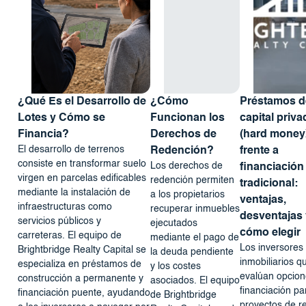
¿Qué Es el Desarrollo de
¿Cómo
Préstamos d
Lotes y Cómo se
Funcionan los
capital priva
Financia?
Derechos de
(hard money
El desarrollo de terrenos
Redención?
frente a
consiste en transformar suelo
Los derechos de
financiación
virgen en parcelas edificables
redención permiten
tradicional:
mediante la instalación de
a los propietarios
ventajas,
infraestructuras como
recuperar inmuebles
desventajas 
servicios públicos y
ejecutados
cómo elegir
carreteras. El equipo de
mediante el pago de
Los inversores
Brightbridge Realty Capital se
la deuda pendiente
inmobiliarios q
especializa en préstamos de
y los costes
evalúan opcion
construcción a permanente y
asociados. El equipo
financiación pa
financiación puente, ayudando
de Brightbridge
proyectos de r