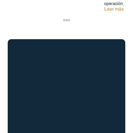
operación.
Leer más
info@BrightBridgeRealtyCapital.com
Préstamo Bridge Fix and Flip de 12 meses
Préstamo de 12 meses para la construcción de
puentes
Préstamo DSCR sin documentación a 30 años