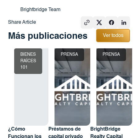
Brightbridge Team
Share Article
Ver todos
Más publicaciones
Ver todos
BIENES
PRENSA
PRENSA
RAÍCES
101
¿Cómo
Préstamos de
BrightBridge
Funcionan los
capital privado
Realty Capital