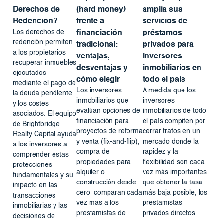
Derechos de
(hard money)
amplía sus
Redención?
frente a
servicios de
Los derechos de
financiación
préstamos
redención permiten
tradicional:
privados para
a los propietarios
ventajas,
inversores
recuperar inmuebles
desventajas y
inmobiliarios en
ejecutados
cómo elegir
todo el país
mediante el pago de
Los inversores
A medida que los
la deuda pendiente
inmobiliarios que
inversores
y los costes
evalúan opciones de
inmobiliarios de todo
asociados. El equipo
financiación para
el país compiten por
de Brightbridge
proyectos de reforma
cerrar tratos en un
Realty Capital ayuda
y venta (fix-and-flip),
mercado donde la
a los inversores a
compra de
rapidez y la
comprender estas
propiedades para
flexibilidad son cada
protecciones
alquiler o
vez más importantes
fundamentales y su
construcción desde
que obtener la tasa
impacto en las
cero, comparan cada
más baja posible, los
transacciones
vez más a los
prestamistas
inmobiliarias y las
prestamistas de
privados directos
decisiones de