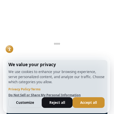
resuelven problemas
bancaria, más lentos
distintos, y la
y cargados de
elección correcta
documentación.
Leer más
suele depender de
los plazos, el estado
de la propiedad y la
estructura de la
operación.
Leer más
info@BrightBridgeRealtyCapital.com