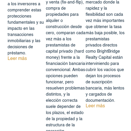
y venta (fix-and-flip),
mercado donde la
a los inversores a
compra de
rapidez y la
comprender estas
propiedades para
flexibilidad son cada
protecciones
alquiler o
vez más importantes
fundamentales y su
construcción desde
que obtener la tasa
impacto en las
cero, comparan cada
más baja posible, los
transacciones
vez más a los
prestamistas
inmobiliarias y las
prestamistas de
privados directos
decisiones de
capital privado (hard
como BrightBridge
préstamo.
money) frente a la
Realty Capital están
Leer más
financiación bancaria
interviniendo para
convencional. Ambas
cubrir los vacíos que
opciones pueden
dejan los procesos
funcionar, pero
de suscripción
resuelven problemas
bancaria, más lentos
distintos, y la
y cargados de
elección correcta
documentación.
Leer más
suele depender de
los plazos, el estado
de la propiedad y la
estructura de la