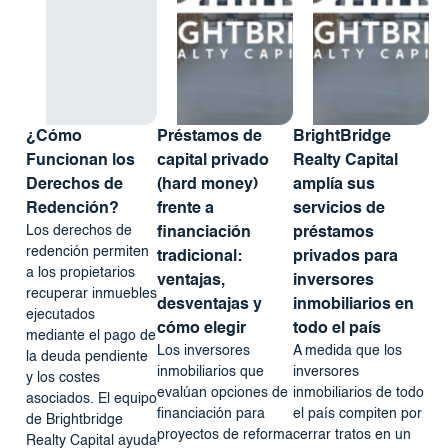
¿Cómo
Préstamos de
BrightBridge
Funcionan los
capital privado
Realty Capital
Derechos de
(hard money)
amplía sus
Redención?
frente a
servicios de
Los derechos de
financiación
préstamos
redención permiten
tradicional:
privados para
a los propietarios
ventajas,
inversores
recuperar inmuebles
desventajas y
inmobiliarios en
ejecutados
cómo elegir
todo el país
mediante el pago de
Los inversores
A medida que los
la deuda pendiente
inmobiliarios que
inversores
y los costes
evalúan opciones de
inmobiliarios de todo
asociados. El equipo
financiación para
el país compiten por
de Brightbridge
proyectos de reforma
cerrar tratos en un
Realty Capital ayuda