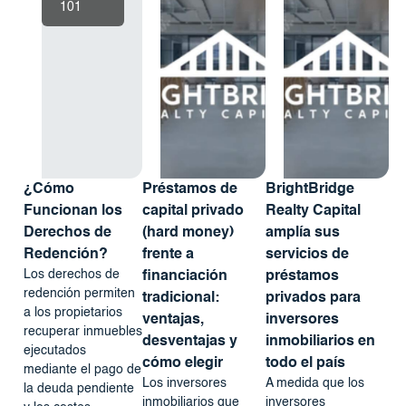
101
¿Cómo
Préstamos de
BrightBridge
Funcionan los
capital privado
Realty Capital
Derechos de
(hard money)
amplía sus
Redención?
frente a
servicios de
Los derechos de
financiación
préstamos
redención permiten
tradicional:
privados para
a los propietarios
ventajas,
inversores
recuperar inmuebles
desventajas y
inmobiliarios en
ejecutados
cómo elegir
todo el país
mediante el pago de
Los inversores
A medida que los
la deuda pendiente
inmobiliarios que
inversores