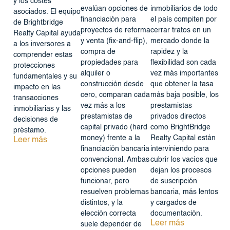
y los costes
evalúan opciones de
inmobiliarios de todo
asociados. El equipo
financiación para
el país compiten por
de Brightbridge
proyectos de reforma
cerrar tratos en un
Realty Capital ayuda
y venta (fix-and-flip),
mercado donde la
a los inversores a
compra de
rapidez y la
comprender estas
propiedades para
flexibilidad son cada
protecciones
alquiler o
vez más importantes
fundamentales y su
construcción desde
que obtener la tasa
impacto en las
cero, comparan cada
más baja posible, los
transacciones
vez más a los
prestamistas
inmobiliarias y las
prestamistas de
privados directos
decisiones de
capital privado (hard
como BrightBridge
préstamo.
money) frente a la
Realty Capital están
Leer más
financiación bancaria
interviniendo para
convencional. Ambas
cubrir los vacíos que
opciones pueden
dejan los procesos
funcionar, pero
de suscripción
resuelven problemas
bancaria, más lentos
distintos, y la
y cargados de
elección correcta
documentación.
Leer más
suele depender de