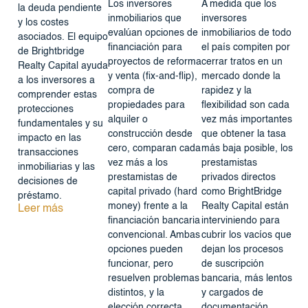
Los inversores
A medida que los
la deuda pendiente
inmobiliarios que
inversores
y los costes
evalúan opciones de
inmobiliarios de todo
asociados. El equipo
financiación para
el país compiten por
de Brightbridge
proyectos de reforma
cerrar tratos en un
Realty Capital ayuda
y venta (fix-and-flip),
mercado donde la
a los inversores a
compra de
rapidez y la
comprender estas
propiedades para
flexibilidad son cada
protecciones
alquiler o
vez más importantes
fundamentales y su
construcción desde
que obtener la tasa
impacto en las
cero, comparan cada
más baja posible, los
transacciones
vez más a los
prestamistas
inmobiliarias y las
prestamistas de
privados directos
decisiones de
capital privado (hard
como BrightBridge
préstamo.
money) frente a la
Realty Capital están
Leer más
financiación bancaria
interviniendo para
convencional. Ambas
cubrir los vacíos que
opciones pueden
dejan los procesos
funcionar, pero
de suscripción
resuelven problemas
bancaria, más lentos
distintos, y la
y cargados de
elección correcta
documentación.