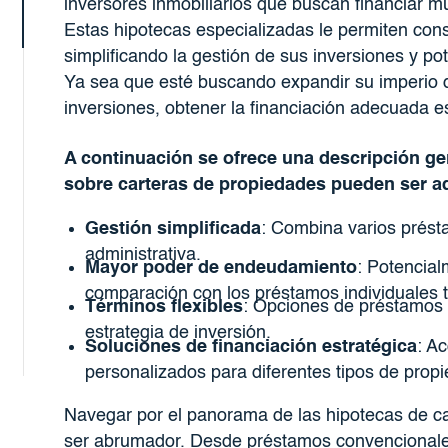
inversores inmobiliarios que buscan financiar m
Estas hipotecas especializadas le permiten con
simplificando la gestión de sus inversiones y p
Ya sea que esté buscando expandir su imperio de 
inversiones, obtener la financiación adecuada e
A continuación se ofrece una descripción ge
sobre carteras de propiedades pueden ser a
Gestión simplificada
: Combina varios prést
administrativa.
Mayor poder de endeudamiento
: Potencia
comparación con los préstamos individuales t
Términos flexibles
: Opciones de préstamos 
estrategia de inversión.
Soluciones de financiación estratégica
: A
personalizados para diferentes tipos de propi
Navegar por el panorama de las hipotecas de ca
ser abrumador. Desde préstamos convencionale