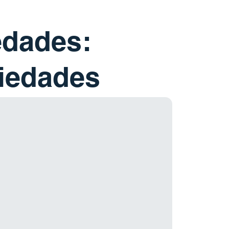
edades:
piedades