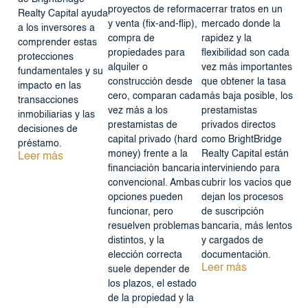
proyectos de reforma
cerrar tratos en un
Realty Capital ayuda
y venta (fix-and-flip),
mercado donde la
a los inversores a
compra de
rapidez y la
comprender estas
propiedades para
flexibilidad son cada
protecciones
alquiler o
vez más importantes
fundamentales y su
construcción desde
que obtener la tasa
impacto en las
cero, comparan cada
más baja posible, los
transacciones
vez más a los
prestamistas
inmobiliarias y las
prestamistas de
privados directos
decisiones de
capital privado (hard
como BrightBridge
préstamo.
money) frente a la
Realty Capital están
Leer más
financiación bancaria
interviniendo para
convencional. Ambas
cubrir los vacíos que
opciones pueden
dejan los procesos
funcionar, pero
de suscripción
resuelven problemas
bancaria, más lentos
distintos, y la
y cargados de
elección correcta
documentación.
Leer más
suele depender de
los plazos, el estado
de la propiedad y la