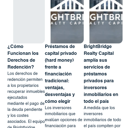
¿Cómo
Préstamos de
BrightBridge
Funcionan los
capital privado
Realty Capital
Derechos de
(hard money)
amplía sus
Redención?
frente a
servicios de
Los derechos de
financiación
préstamos
redención permiten
tradicional:
privados para
a los propietarios
ventajas,
inversores
recuperar inmuebles
desventajas y
inmobiliarios en
ejecutados
cómo elegir
todo el país
mediante el pago de
Los inversores
A medida que los
la deuda pendiente
inmobiliarios que
inversores
y los costes
evalúan opciones de
inmobiliarios de todo
asociados. El equipo
financiación para
el país compiten por
de Brightbridge