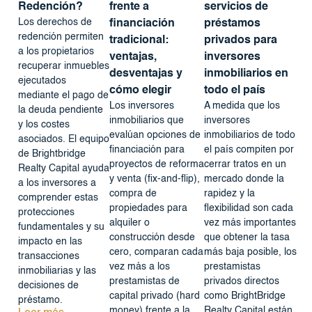
Redención?
frente a
servicios de
Los derechos de
financiación
préstamos
redención permiten
tradicional:
privados para
a los propietarios
ventajas,
inversores
recuperar inmuebles
desventajas y
inmobiliarios en
ejecutados
cómo elegir
todo el país
mediante el pago de
Los inversores
A medida que los
la deuda pendiente
inmobiliarios que
inversores
y los costes
evalúan opciones de
inmobiliarios de todo
asociados. El equipo
financiación para
el país compiten por
de Brightbridge
proyectos de reforma
cerrar tratos en un
Realty Capital ayuda
y venta (fix-and-flip),
mercado donde la
a los inversores a
compra de
rapidez y la
comprender estas
propiedades para
flexibilidad son cada
protecciones
alquiler o
vez más importantes
fundamentales y su
construcción desde
que obtener la tasa
impacto en las
cero, comparan cada
más baja posible, los
transacciones
vez más a los
prestamistas
inmobiliarias y las
prestamistas de
privados directos
decisiones de
capital privado (hard
como BrightBridge
préstamo.
money) frente a la
Realty Capital están