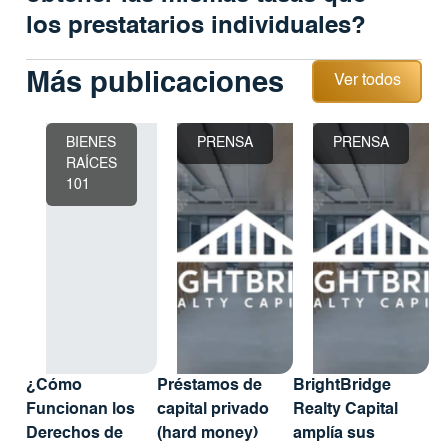
los prestatarios individuales?
Ver todos
Más publicaciones
Ver todos
BIENES
PRENSA
PRENSA
RAÍCES
101
¿Cómo
Préstamos de
BrightBridge
Funcionan los
capital privado
Realty Capital
Derechos de
(hard money)
amplía sus