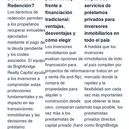
Redención?
frente a
servicios de
Los derechos de
financiación
préstamos
redención permiten
tradicional:
privados para
a los propietarios
ventajas,
inversores
recuperar inmuebles
desventajas y
inmobiliarios en
ejecutados
cómo elegir
todo el país
mediante el pago de
Los inversores
A medida que los
la deuda pendiente
inmobiliarios que
inversores
y los costes
evalúan opciones de
inmobiliarios de todo
asociados. El equipo
financiación para
el país compiten por
de Brightbridge
proyectos de reforma
cerrar tratos en un
Realty Capital ayuda
y venta (fix-and-flip),
mercado donde la
a los inversores a
compra de
rapidez y la
comprender estas
propiedades para
flexibilidad son cada
protecciones
alquiler o
vez más importantes
fundamentales y su
construcción desde
que obtener la tasa
impacto en las
cero, comparan cada
más baja posible, los
transacciones
vez más a los
prestamistas
inmobiliarias y las
prestamistas de
privados directos
decisiones de
capital privado (hard
como BrightBridge
préstamo.