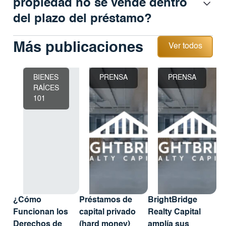
propiedad no se vende dentro
del plazo del préstamo?
Ver todos
Más publicaciones
Ver todos
BIENES
PRENSA
PRENSA
RAÍCES
101
¿Cómo
Préstamos de
BrightBridge
Funcionan los
capital privado
Realty Capital
Derechos de
(hard money)
amplía sus