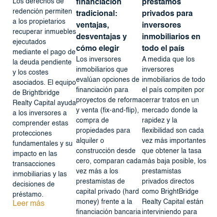
Los derechos de
financiación
préstamos
redención permiten
tradicional:
privados para
a los propietarios
ventajas,
inversores
recuperar inmuebles
desventajas y
inmobiliarios en
ejecutados
cómo elegir
todo el país
mediante el pago de
Los inversores
A medida que los
la deuda pendiente
inmobiliarios que
inversores
y los costes
evalúan opciones de
inmobiliarios de todo
asociados. El equipo
financiación para
el país compiten por
de Brightbridge
proyectos de reforma
cerrar tratos en un
Realty Capital ayuda
y venta (fix-and-flip),
mercado donde la
a los inversores a
compra de
rapidez y la
comprender estas
propiedades para
flexibilidad son cada
protecciones
alquiler o
vez más importantes
fundamentales y su
construcción desde
que obtener la tasa
impacto en las
cero, comparan cada
más baja posible, los
transacciones
vez más a los
prestamistas
inmobiliarias y las
prestamistas de
privados directos
decisiones de
capital privado (hard
como BrightBridge
préstamo.
money) frente a la
Realty Capital están
Leer más
financiación bancaria
interviniendo para