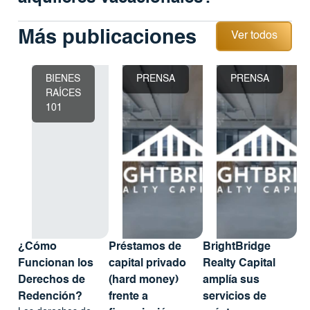
Ver todos
Más publicaciones
Ver todos
BIENES
PRENSA
PRENSA
RAÍCES
101
¿Cómo
Préstamos de
BrightBridge
Funcionan los
capital privado
Realty Capital
Derechos de
(hard money)
amplía sus
Redención?
frente a
servicios de