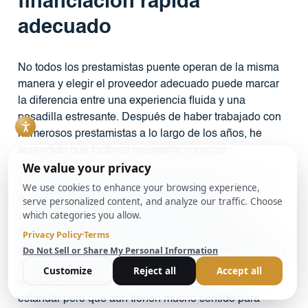
financiación rápida
adecuado
No todos los prestamistas puente operan de la misma
manera y elegir el proveedor adecuado puede marcar
la diferencia entre una experiencia fluida y una
pesadilla estresante. Después de haber trabajado con
numerosos prestamistas a lo largo de los años, he
aprendido qué factores realmente importan.
Capacidades internas de suscripción
separar a los
mejores prestamistas del resto. Cuando los
prestamistas mantienen sus propios equipos de
suscripción, pueden tomar decisiones rápidamente y
adaptarse a situaciones únicas. En BrightBridge Realty
Capital, nuestro equipo interno nos permite evaluar
ofertas que pueden no encajar en los requisitos
estándar pero que aún tienen mucho sentido para