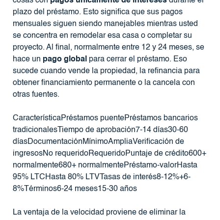
cosas con
pagos únicamente de intereses
durante el
plazo del préstamo. Esto significa que sus pagos
mensuales siguen siendo manejables mientras usted
se concentra en remodelar esa casa o completar su
proyecto. Al final, normalmente entre 12 y 24 meses, se
hace un
pago global
para cerrar el préstamo. Eso
sucede cuando vende la propiedad, la refinancia para
obtener financiamiento permanente o la cancela con
otras fuentes.
CaracterísticaPréstamos puentePréstamos bancarios
tradicionalesTiempo de aprobación7-14 días30-60
díasDocumentaciónMínimoAmpliaVerificación de
ingresosNo requeridoRequeridoPuntaje de crédito600+
normalmente680+ normalmentePréstamo-valorHasta
95% LTCHasta 80% LTVTasas de interés8-12%+6-
8%Términos6-24 meses15-30 años
La ventaja de la velocidad proviene de eliminar la